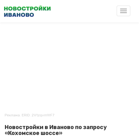
Перейти
к
Toggle
основному
navigat
содержанию
Реклама. ERID: 2VtzqvmYrF7
Новостройки в Иваново по запросу
«Кохомское шоссе»