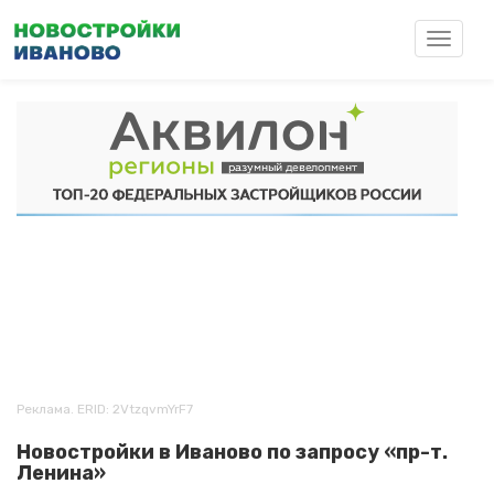
Перейти
к
Toggle
основному
navigat
содержанию
Реклама. ERID: 2VtzqvmYrF7
Новостройки в Иваново по запросу «пр-т.
Ленина»