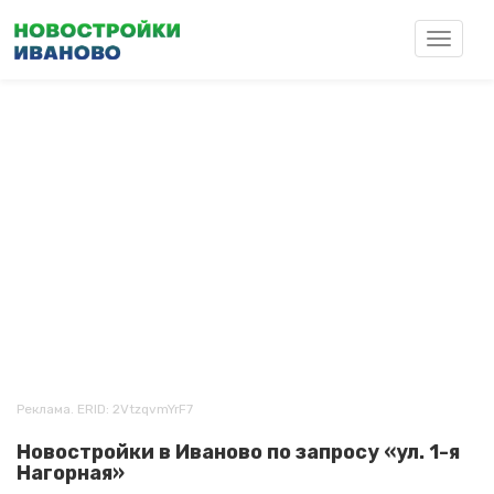
Перейти
к
Toggle
основному
navigat
содержанию
Реклама. ERID: 2VtzqvmYrF7
Новостройки в Иваново по запросу «ул. 1-я
Нагорная»