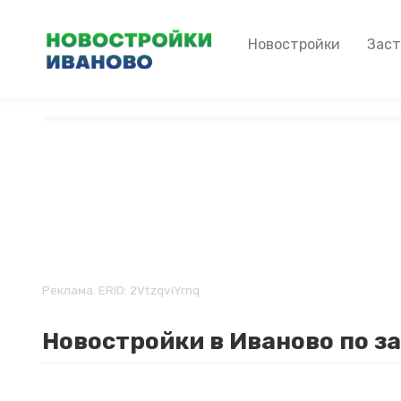
Перейти
к
Main
Новостройки
Зас
основному
navigation
содержанию
Реклама. ERID: 2VtzqviYrnq
Новостройки в Иваново по за