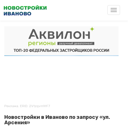
Перейти
к
Toggle
основному
navigat
содержанию
Реклама. ERID: 2VtzqvmYrF7
Новостройки в Иваново по запросу «ул.
Арсения»