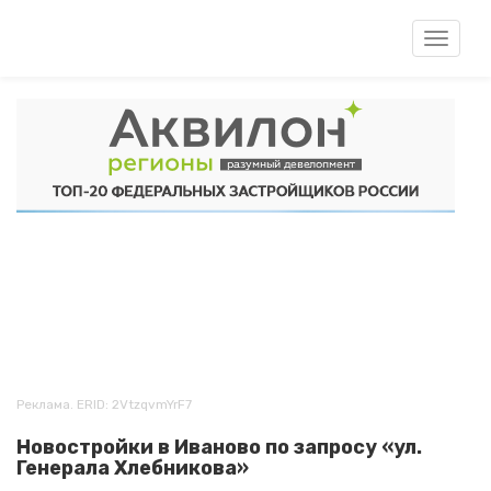
Перейти
к
Toggle
основному
navigat
содержанию
Реклама. ERID: 2VtzqvmYrF7
Новостройки в Иваново по запросу «ул.
Генерала Хлебникова»