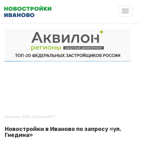
Перейти
к
Toggle
основному
navigat
содержанию
Реклама. ERID: 2VtzqvmYrF7
Новостройки в Иваново по запросу «ул.
Гнедина»