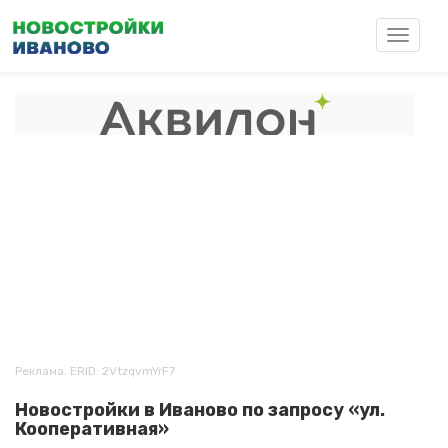
Перейти
к
Toggle
основному
navigat
содержанию
Реклама. ERID: 2VtzqvmYrF7
Новостройки в Иваново по запросу «ул.
Кооперативная»