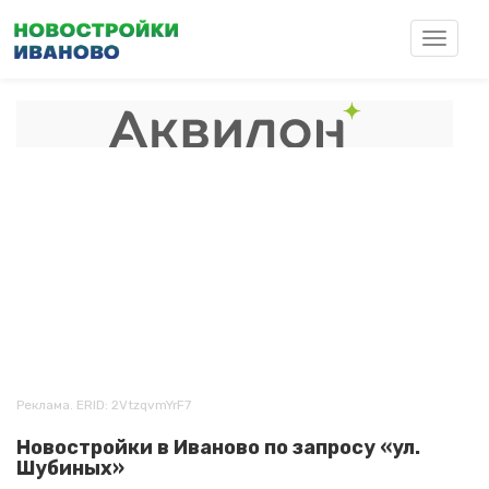
Перейти
к
Toggle
основному
navigat
содержанию
Реклама. ERID: 2VtzqvmYrF7
Новостройки в Иваново по запросу «ул.
Шубиных»