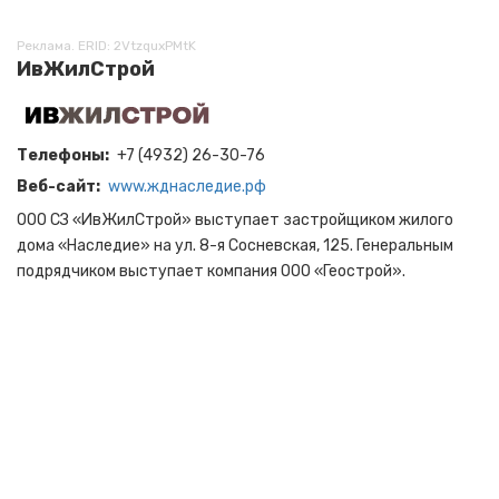
Реклама. ERID: 2VtzquxPMtK
ИвЖилСтрой
Телефоны
+7 (4932) 26-30-76
Веб-сайт
www.жднаследие.рф
ООО СЗ «ИвЖилСтрой» выступает застройщиком жилого
дома «Наследие» на ул. 8-я Сосневская, 125. Генеральным
подрядчиком выступает компания ООО «Геострой».