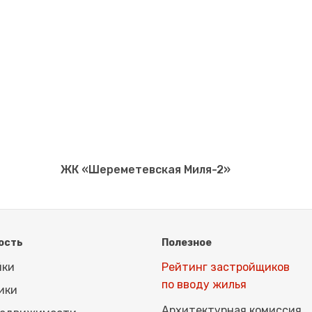
ЖК «Шереметевская Миля-2»
ость
Полезное
йки
Рейтинг застройщиков
по вводу жилья
ики
Архитектурная комиссия