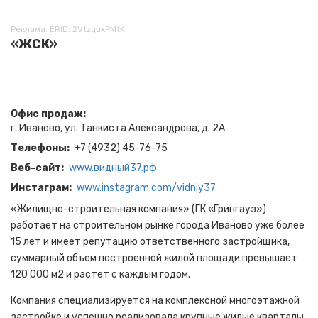
Реклама. ERID: 2VtzquxPMtK
«ЖСК»
Офис продаж
г. Иваново, ул. Танкиста Александрова, д. 2А
Телефоны
+7 (4932) 45-76-75
Веб-сайт
www.видный37.рф
Инстаграм
www.instagram.com/vidniy37
«Жилищно-строительная компания» (ГК «Грингауз»)
работает на строительном рынке города Иваново уже более
15 лет и имеет репутацию ответственного застройщика,
суммарный объем построенной жилой площади превышает
120 000 м2 и растет с каждым годом.
Компания специализируется на комплексной многоэтажной
застройке и успешно реализовала крупные жилые кварталы