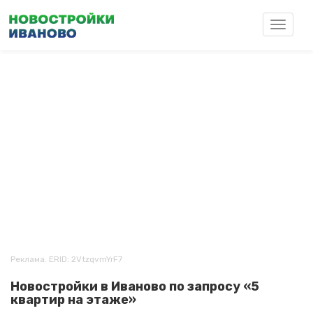
Перейти
к
Toggle
основному
navigat
содержанию
Реклама. ERID: 2VtzqvmYrF7
Новостройки в Иваново по запросу «5
квартир на этаже»