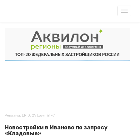
Перейти
к
Toggle
основному
navigat
содержанию
Реклама. ERID: 2VtzqvmYrF7
Новостройки в Иваново по запросу
«Кладовые»