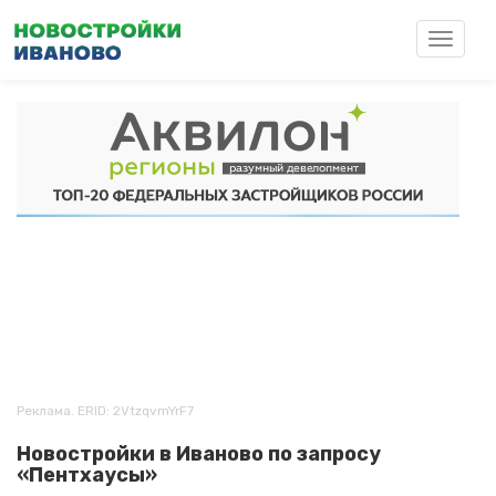
Перейти
к
Toggle
основному
navigat
содержанию
Реклама. ERID: 2VtzqvmYrF7
Новостройки в Иваново по запросу
«Пентхаусы»