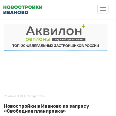
Перейти
к
Toggle
основному
navigat
содержанию
Реклама. ERID: 2VtzqvmYrF7
Новостройки в Иваново по запросу
«Свободная планировка»