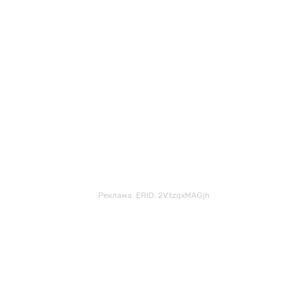
Реклама. ERID: 2VtzqxMAGjh