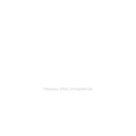
Реклама. ERID: 2VtzqxMAGjh