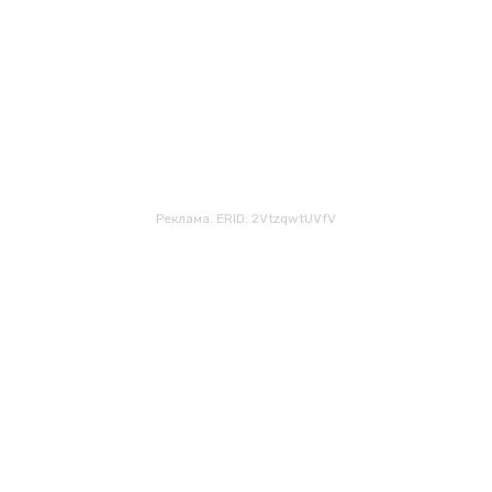
Реклама. ERID: 2VtzqwtUVfV