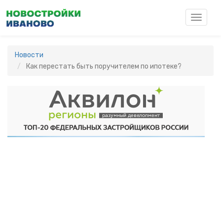
Перейти
к
Toggle
основному
navigat
содержанию
Новости
Как перестать быть поручителем по ипотеке?