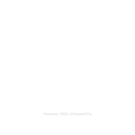
Реклама. ERID: 2VtzqwKj3Tu