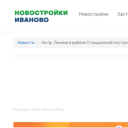
Перейти
к
Main
Новостройки
Зас
основному
navigation
содержанию
Новости
На пр. Ленина в районе Станционной постр
Реклама. ERID: 2VtzqviYrnq