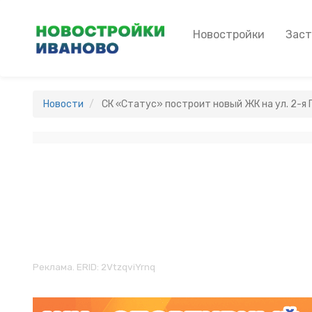
Перейти
к
Main
Новостройки
Зас
основному
navigation
содержанию
Новости
СК «Статус» построит новый ЖК на ул. 2-я
Реклама. ERID: 2VtzqviYrnq