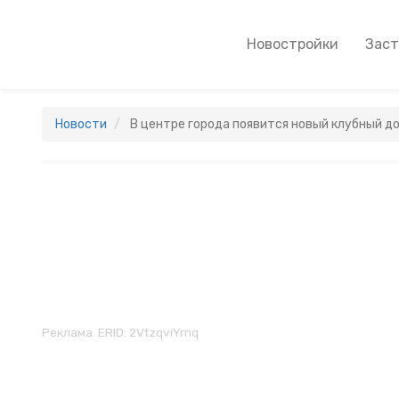
Перейти
к
Main
Новостройки
Зас
основному
navigation
содержанию
Новости
В центре города появится новый клубный до
Реклама. ERID: 2VtzqviYrnq