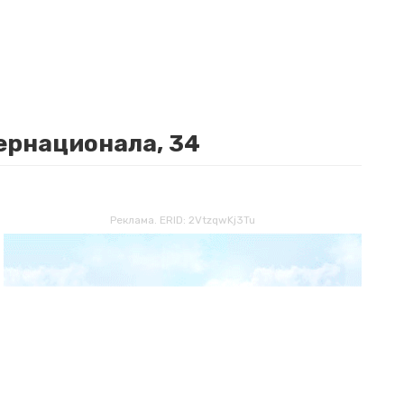
тернационала, 34
Реклама. ERID: 2VtzqwKj3Tu