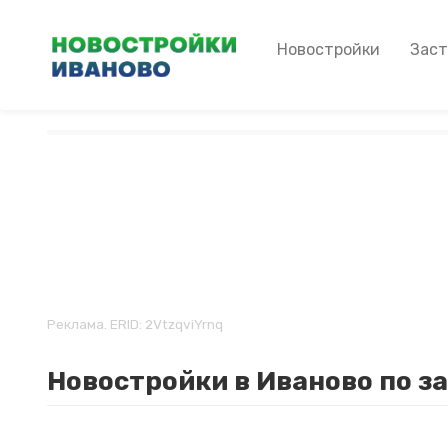
Перейти
к
Main
Новостройки
Зас
основному
navigation
содержанию
Реклама. ERID: 2VtzqviYrnq
Новостройки в Иваново по за