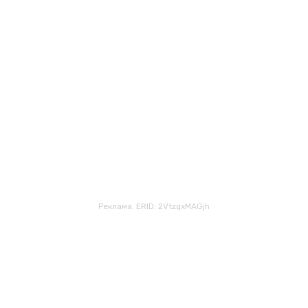
Реклама. ERID: 2VtzqxMAGjh