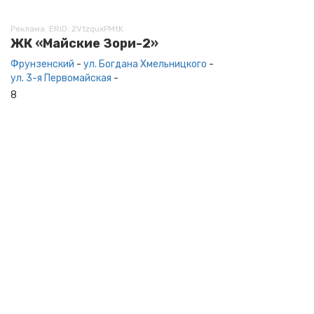
Реклама. ERID: 2VtzquxPMtK
ЖК «Майские Зори-2»
Фрунзенский
-
ул. Богдана Хмельницкого
-
ул. 3-я Первомайская
-
8