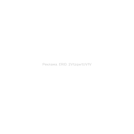
Реклама. ERID: 2VtzqwtUVfV