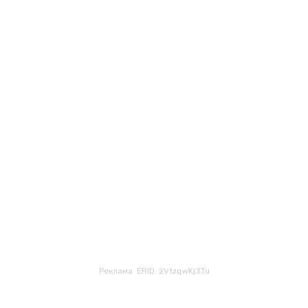
Реклама. ERID: 2VtzqwKj3Tu