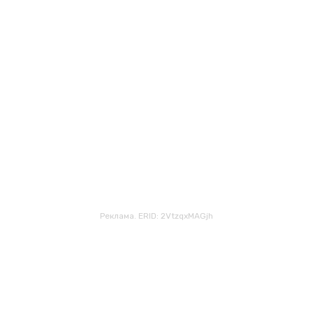
Реклама. ERID: 2VtzqxMAGjh