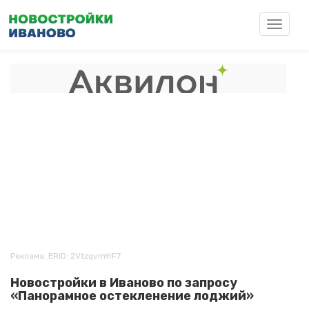
Перейти
к
Toggle
основному
navigat
содержанию
Реклама. ERID: 2VtzqvmYrF7
Новостройки в Иваново по запросу
«Панорамное остекленение лоджий»