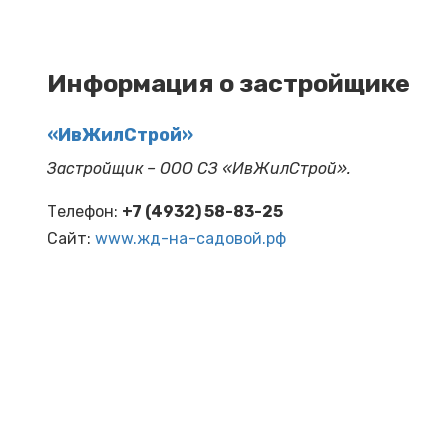
Информация о застройщике
«ИвЖилСтрой»
Застройщик – ООО СЗ «ИвЖилСтрой».
Телефон:
+7 (4932) 58-83-25
Cайт:
www.жд-на-садовой.рф