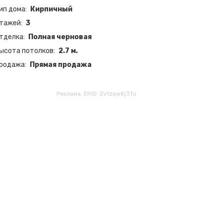
ип дома
Кирпичный
тажей
3
тделка
Полная черновая
ысота потолков
2.7 м.
родажа
Прямая продажа
Реклама. ERID: 2VtzqwKj3Tu