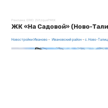
Реклама. ERID: 2VtzquxPMtK
ЖК «На Садовой» (Ново-Тал
Новостройки Иваново
-
Ивановский район
-
с. Ново-Тали