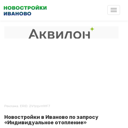
Перейти
к
Toggle
основному
navigat
содержанию
Реклама. ERID: 2VtzqvmYrF7
Новостройки в Иваново по запросу
«Индивидуальное отопление»