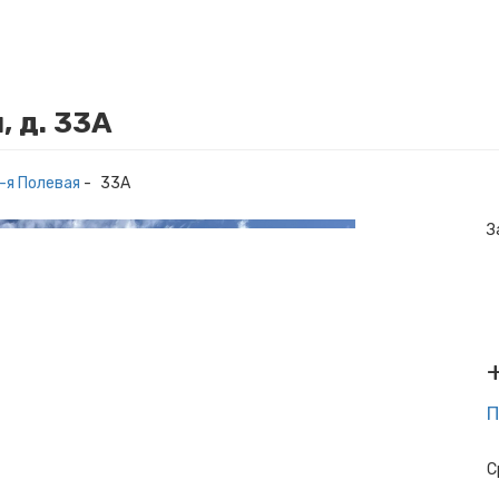
, д. 33А
1-я Полевая
-
33А
З
П
С