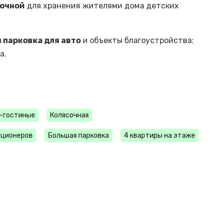
очной
для хранения жителями дома детских
 парковка для авто
и объекты благоустройства:
а.
-гостиные
Колясочная
иционеров
Большая парковка
4 квартиры на этаже