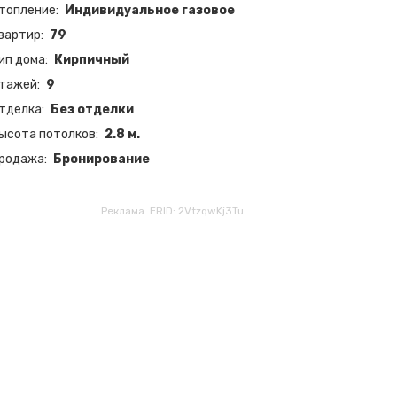
топление
Индивидуальное газовое
вартир
79
ип дома
Кирпичный
тажей
9
тделка
Без отделки
ысота потолков
2.8 м.
родажа
Бронирование
Реклама. ERID: 2VtzqwKj3Tu