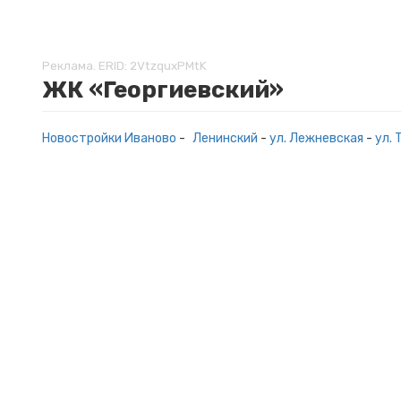
Реклама. ERID: 2VtzquxPMtK
ЖК «Георгиевский»
Новостройки Иваново
-
Ленинский
-
ул. Лежневская
-
ул.