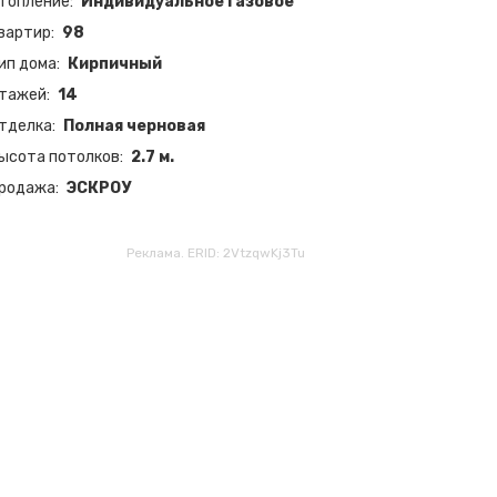
топление
Индивидуальное газовое
вартир
98
ип дома
Кирпичный
тажей
14
тделка
Полная черновая
ысота потолков
2.7 м.
родажа
ЭСКРОУ
Реклама. ERID: 2VtzqwKj3Tu