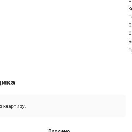
О
К
Т
Э
О
В
П
щика
 квартиру.
Продано