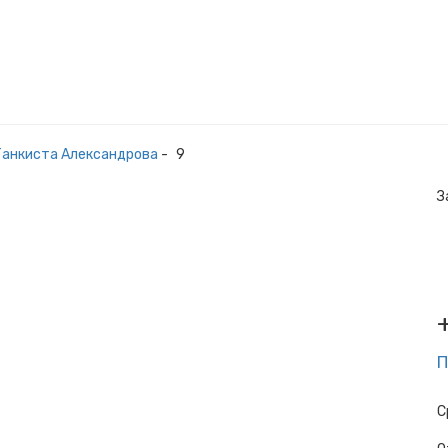
 Танкиста Александрова
-
9
З
П
С