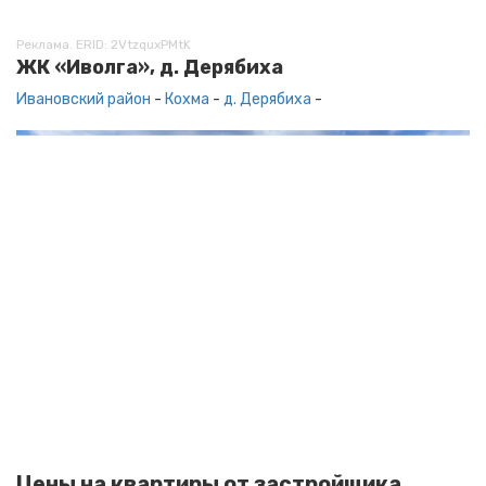
Реклама. ERID: 2VtzquxPMtK
ЖК «Иволга», д. Дерябиха
Ивановский район
-
Кохма
-
д. Дерябиха
-
Цены на квартиры от застройщика