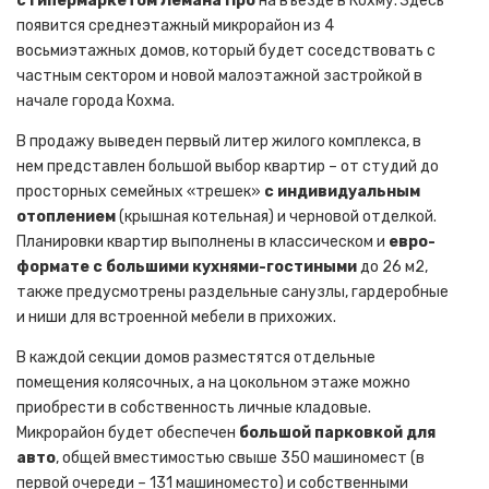
с гипермаркетом Лемана Про
на въезде в Кохму. Здесь
появится среднеэтажный микрорайон из 4
восьмиэтажных домов, который будет соседствовать с
частным сектором и новой малоэтажной застройкой в
начале города Кохма.
В продажу выведен первый литер жилого комплекса, в
нем представлен большой выбор квартир – от студий до
просторных семейных «трешек»
с индивидуальным
отоплением
(крышная котельная) и черновой отделкой.
Планировки квартир выполнены в классическом и
евро-
формате с большими кухнями-гостиными
до 26 м2,
также предусмотрены раздельные санузлы, гардеробные
и ниши для встроенной мебели в прихожих.
В каждой секции домов разместятся отдельные
помещения колясочных, а на цокольном этаже можно
приобрести в собственность личные кладовые.
Микрорайон будет обеспечен
большой парковкой для
авто
, общей вместимостью свыше 350 машиномест (в
первой очереди – 131 машиноместо) и собственными