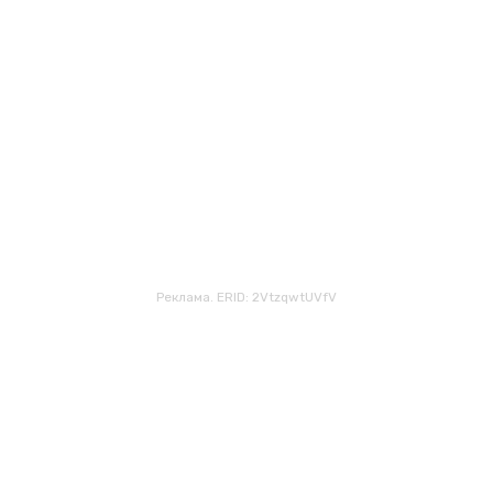
Реклама. ERID: 2VtzqwtUVfV