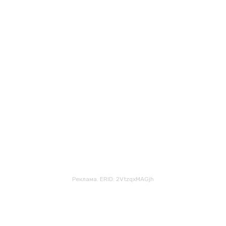
Реклама. ERID: 2VtzqxMAGjh