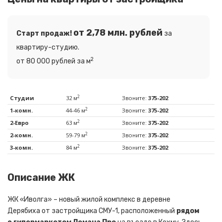
от 2,78 млн. рублей
Старт продаж!
за
квартиру-студию.
2
от 80 000 рублей за м
2
Студии
32 м
Звоните:
375-202
2
1-комн.
44-46 м
Звоните:
375-202
2
2-Евро
63 м
Звоните:
375-202
2
2-комн.
59-79 м
Звоните:
375-202
2
3-комн.
84 м
Звоните:
375-202
Описание ЖК
ЖК «Иволга» – новый жилой комплекс в деревне
Дерябиха от застройщика СМУ-1, расположенный
рядом