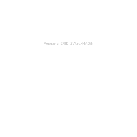
Реклама. ERID: 2VtzqxMAGjh