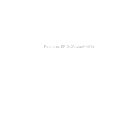
Реклама. ERID: 2VtzqxMAGjh