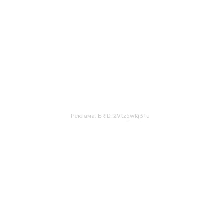
Реклама. ERID: 2VtzqwKj3Tu