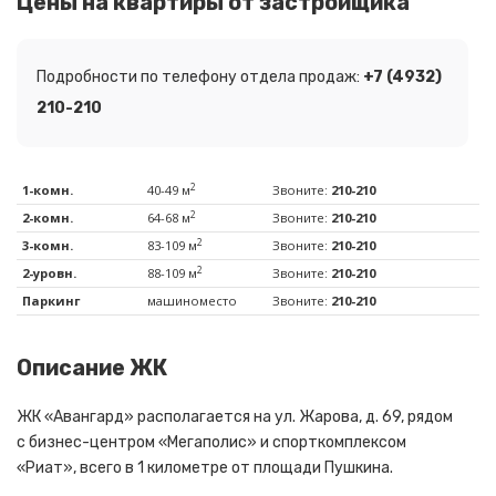
Цены на квартиры от застройщика
Подробности по телефону отдела продаж:
+7 (4932)
210-210
2
1-комн.
40-49 м
Звоните:
210-210
2
2-комн.
64-68 м
Звоните:
210-210
2
3-комн.
83-109 м
Звоните:
210-210
2
2-уровн.
88-109 м
Звоните:
210-210
Паркинг
машиноместо
Звоните:
210-210
Описание ЖК
ЖК «Авангард» располагается на ул. Жарова, д. 69, рядом
с бизнес-центром «Мегаполис» и спорткомплексом
«Риат», всего в 1 километре от площади Пушкина.