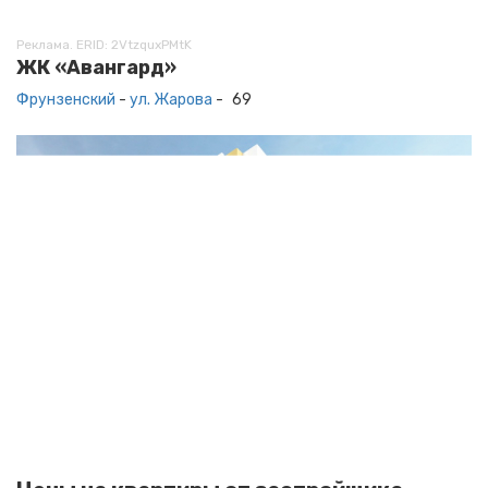
Реклама. ERID: 2VtzquxPMtK
ЖК «Авангард»
Фрунзенский
-
ул. Жарова
-
69