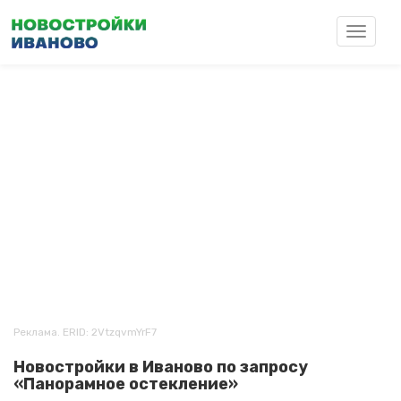
Перейти
к
Toggle
основному
navigat
содержанию
Реклама. ERID: 2VtzqvmYrF7
Новостройки в Иваново по запросу
«Панорамное остекление»