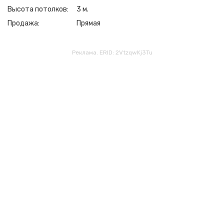
Высота потолков
3 м.
Продажа
Прямая
Реклама. ERID: 2VtzqwKj3Tu