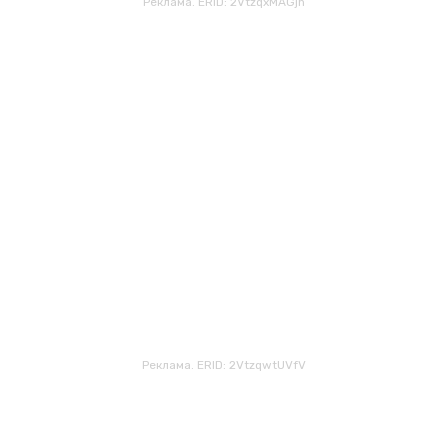
Реклама. ERID: 2VtzqxMAGjh
Реклама. ERID: 2VtzqwtUVfV