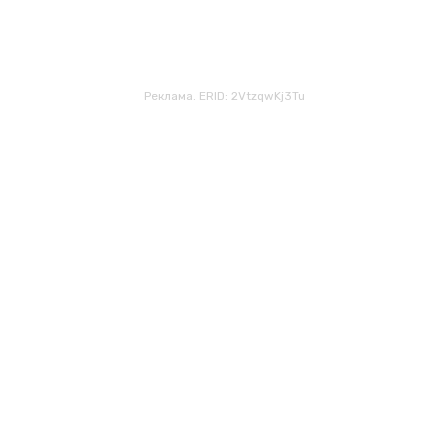
Реклама. ERID: 2VtzqwKj3Tu