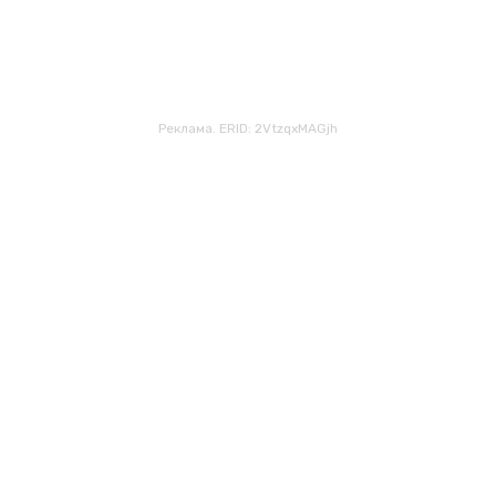
Реклама. ERID: 2VtzqxMAGjh