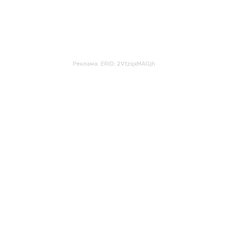
Реклама. ERID: 2VtzqxMAGjh