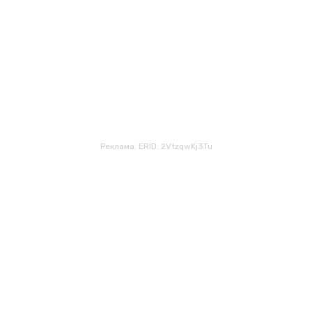
Реклама. ERID: 2VtzqwKj3Tu