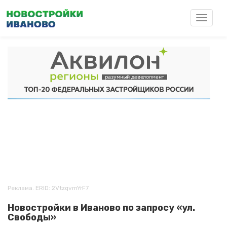
Перейти
к
Toggle
основному
navigat
содержанию
Реклама. ERID: 2VtzqvmYrF7
Новостройки в Иваново по запросу «ул.
Свободы»