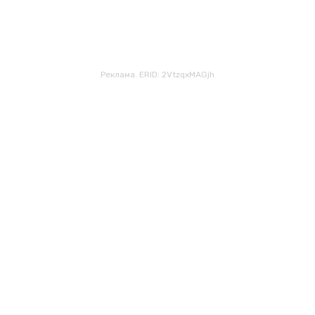
Реклама. ERID: 2VtzqxMAGjh