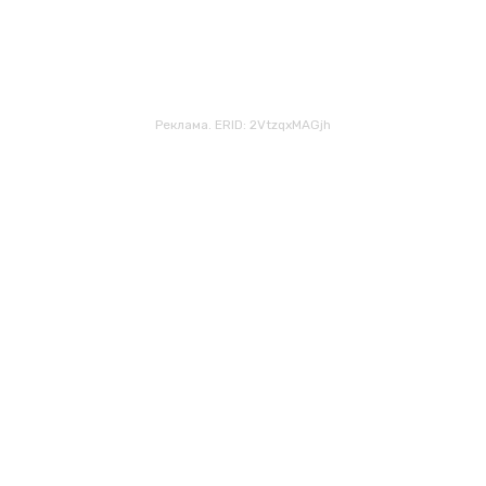
Реклама. ERID: 2VtzqxMAGjh