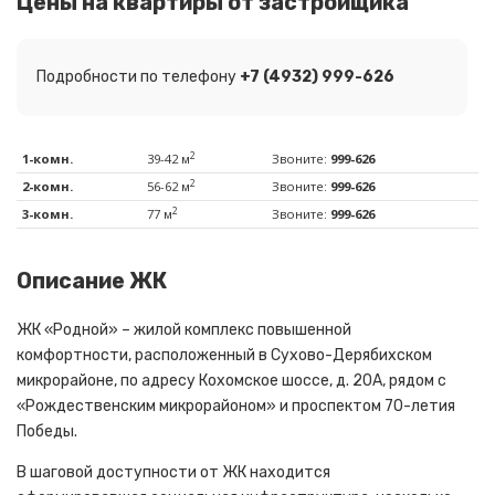
Цены на квартиры от застройщика
Подробности по телефону
+7 (4932) 999-626
2
1-комн.
39-42 м
Звоните:
999-626
2
2-комн.
56-62 м
Звоните:
999-626
2
3-комн.
77 м
Звоните:
999-626
Описание ЖК
ЖК «Родной» – жилой комплекс повышенной
комфортности, расположенный в Сухово-Дерябихском
микрорайоне, по адресу Кохомское шоссе, д. 20А, рядом с
«Рождественским микрорайоном» и проспектом 70-летия
Победы.
В шаговой доступности от ЖК находится