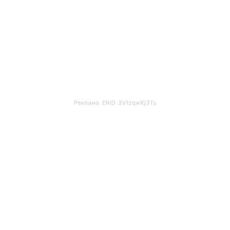
Реклама. ERID: 2VtzqwKj3Tu