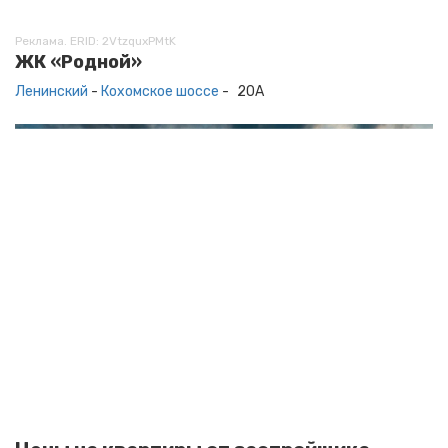
Реклама. ERID: 2VtzquxPMtK
ЖК «Родной»
Ленинский
-
Кохомское шоссе
-
20А