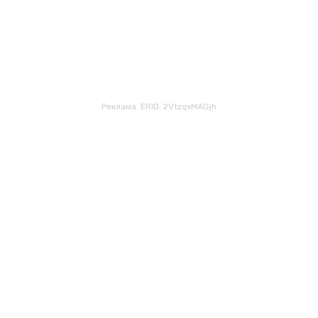
Реклама. ERID: 2VtzqxMAGjh