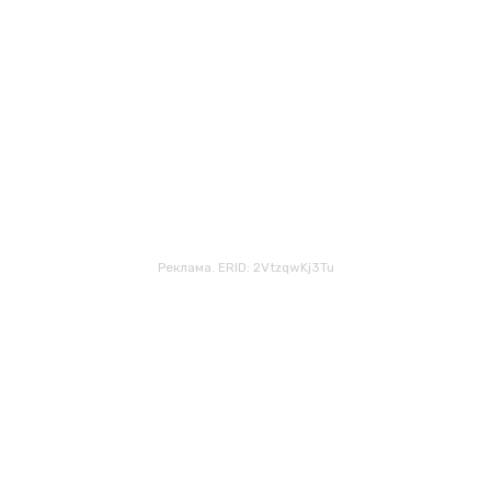
Реклама. ERID: 2VtzqwKj3Tu