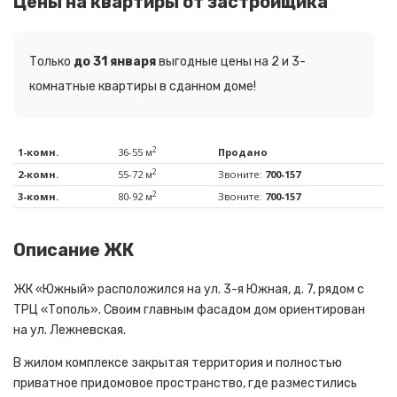
Цены на квартиры от застройщика
Только
до 31 января
выгодные цены на 2 и 3-
комнатные квартиры в сданном доме!
2
1-комн.
36-55 м
Продано
2
2-комн.
55-72 м
Звоните:
700-157
2
3-комн.
80-92 м
Звоните:
700-157
Описание ЖК
ЖК «Южный» расположился на ул. 3-я Южная, д. 7, рядом с
ТРЦ «Тополь». Своим главным фасадом дом ориентирован
на ул. Лежневская.
В жилом комплексе закрытая территория и полностью
приватное придомовое пространство, где разместились