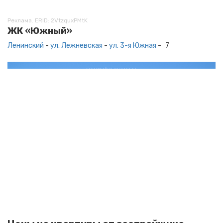
Реклама. ERID: 2VtzquxPMtK
ЖК «Южный»
Ленинский
-
ул. Лежневская
-
ул. 3-я Южная
-
7