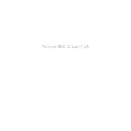
Реклама. ERID: 2VtzqxMAGjh