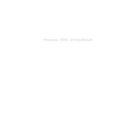
Реклама. ERID: 2VtzqxMAGjh