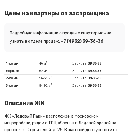
Цены на квартиры от застройщика
Подробную информации о продаже квартир можно
узнать в отделе продаж:
+7 (4932) 39-36-36
2
1-комн.
46 м
Звоните:
39-36-36
2
Евро-2К
62 м
Звоните:
39-36-36
2
2-комн.
56-66 м
Звоните:
39-36-36
2
3-комн.
84-92 м
Звоните:
39-36-36
Описание ЖК
ЖК «Ледовый Парк» расположен в Московском
микрорайоне, рядом с ТРЦ «Ясень» и Ледовой ареной на
проспекте Строителей, д. 25. В шаговой доступности от