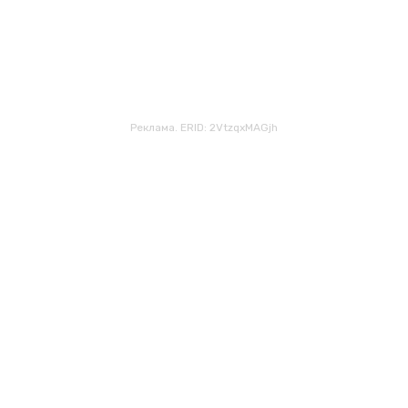
Реклама. ERID: 2VtzqxMAGjh