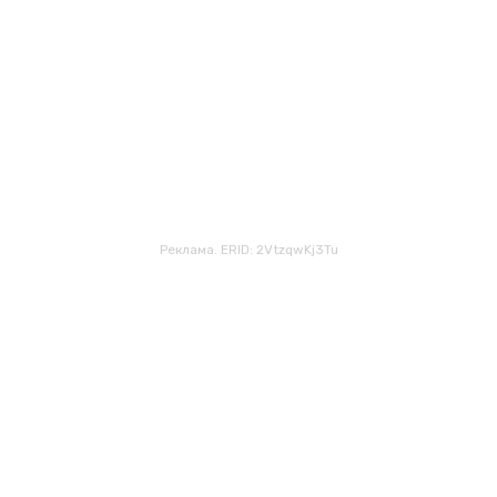
Реклама. ERID: 2VtzqwKj3Tu