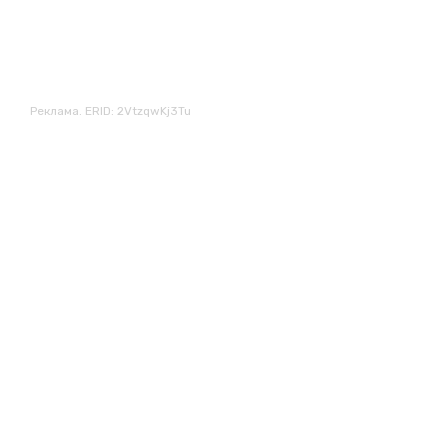
Реклама. ERID: 2VtzqwKj3Tu