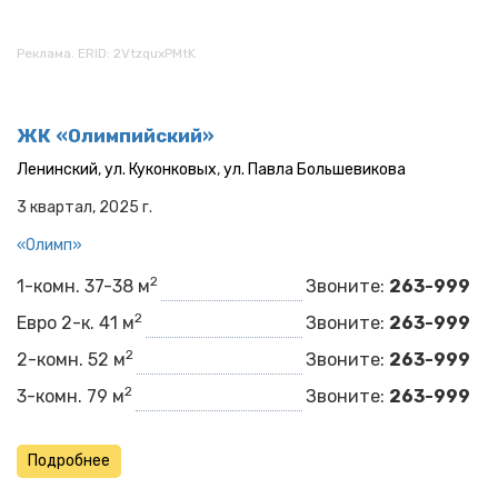
Реклама. ERID: 2VtzquxPMtK
ЖК «Олимпийский»
Ленинский
,
ул. Куконковых
,
ул. Павла Большевикова
3 квартал, 2025 г.
«Олимп»​​​​
2
1-комн. 37-38 м
Звоните:
263-999
2
Евро 2-к. 41 м
Звоните:
263-999
2
2-комн. 52 м
Звоните:
263-999
2
3-комн. 79 м
Звоните:
263-999
Подробнее