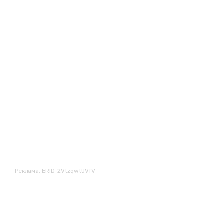
Реклама. ERID: 2VtzqwtUVfV