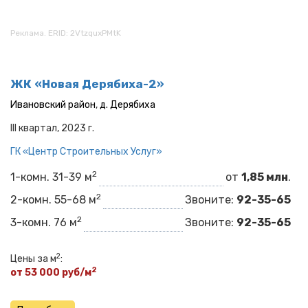
Реклама. ERID: 2VtzquxPMtK
ЖК «Новая Дерябиха-2»
Ивановский район
,
д. Дерябиха
III квартал, 2023 г.
ГК «Центр Строительных Услуг»
2
1-комн. 31-39 м
от
1,85 млн
.
2
2-комн. 55-68 м
Звоните:
92-35-65
2
3-комн. 76 м
Звоните:
92-35-65
2
Цены за м
:
2
от 53 000 руб/м