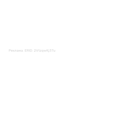
Реклама. ERID: 2VtzqwKj3Tu