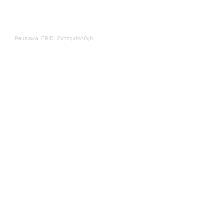
Реклама. ERID: 2VtzqxMAGjh